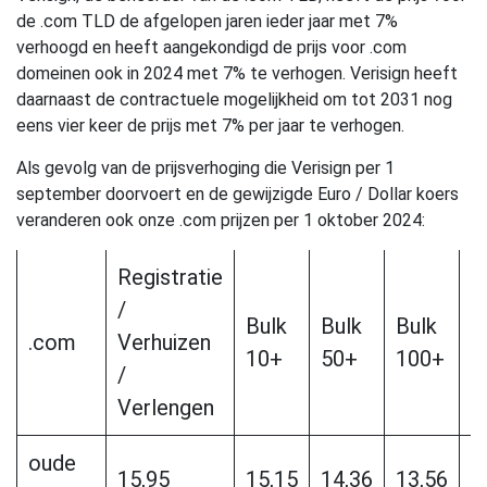
de .com TLD de afgelopen jaren ieder jaar met 7%
verhoogd en heeft aangekondigd de prijs voor .com
domeinen ook in 2024 met 7% te verhogen. Verisign heeft
daarnaast de contractuele mogelijkheid om tot 2031 nog
eens vier keer de prijs met 7% per jaar te verhogen.
Als gevolg van de prijsverhoging die Verisign per 1
september doorvoert en de gewijzigde Euro / Dollar koers
veranderen ook onze .com prijzen per 1 oktober 2024:
Registratie
/
Bulk
Bulk
Bulk
B
.com
Verhuizen
10+
50+
100+
5
/
Verlengen
oude
15,95
15,15
14,36
13,56
1